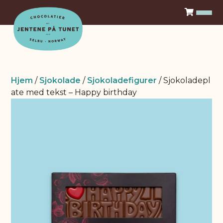
Sjokolade
Konfekt
Hjem
/
Sjokolade
/
Sjokoladefigurer
/ Sjokoladepl
Våre produktserier
ate med tekst – Happy birthday
Aktiviteter
Gårdskafe
Sjokoladesmaking
Utsalgssteder
For bedrifter
Bli forhandler
Firmagaver
Logg inn
Om oss
Kontakt
Historie