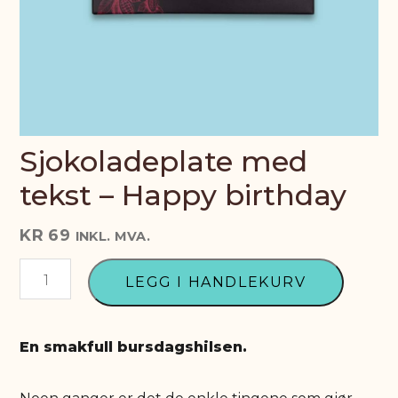
Vil du jobbe med oss?
Omtale
Sjokoladebloggen
Sjokoladeplate med
tekst – Happy birthday
KR
69
INKL. MVA.
Sjokoladeplate
LEGG I HANDLEKURV
med
tekst
-
En smakfull bursdagshilsen.
Happy
birthday
antall