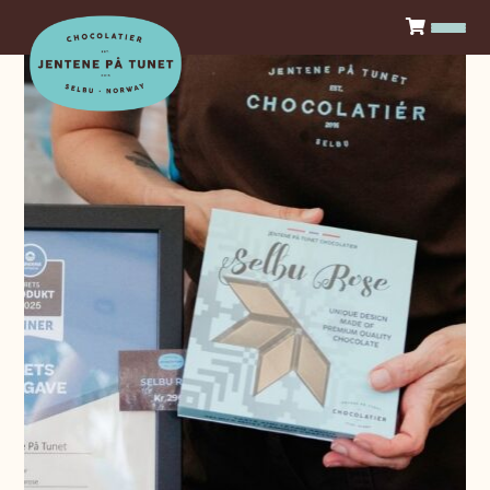
Sjokolade
Konfekt
Våre produktserier
Aktiviteter
Gårdskafe
Sjokoladesmaking
Utsalgssteder
For bedrifter
Bli forhandler
Firmagaver
Logg inn
Om oss
Kontakt
Historie