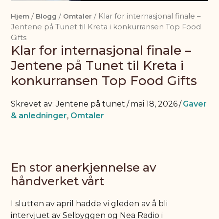
Vil du jobbe med oss?
/
/
/
Klar for internasjonal finale –
Hjem
Blogg
Omtaler
Omtale
Jentene på Tunet til Kreta i konkurransen Top Food
Sjokoladebloggen
Gifts
Klar for internasjonal finale –
Jentene på Tunet til Kreta i
konkurransen Top Food Gifts
Jentene på tunet
/
mai 18, 2026
/
Gaver
& anledninger
,
Omtaler
En stor anerkjennelse av
håndverket vårt
I slutten av april hadde vi gleden av å bli
intervjuet av Selbyggen og Nea Radio i